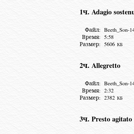
1ч. Adagio sosten
Файл:
Beeth_Son-1
Время:
5:58
Размер:
5606
КБ
2ч. Allegretto
Файл:
Beeth_Son-1
Время:
2:32
Размер:
2382
КБ
3ч. Presto agitato