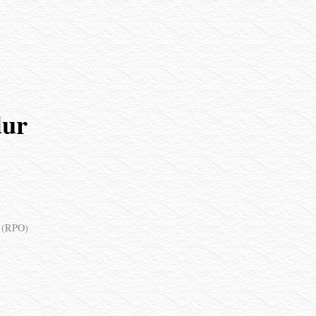
dur
р
(RPO)