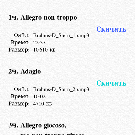
1ч. Allegro non troppo
Скачать
Файл:
Brahms-D_Stern_1p.mp3
Время:
22:37
Размер:
10
610
КБ
2ч. Adagio
Скачать
Файл:
Brahms-D_Stern_2p.mp3
Время:
10:02
Размер:
4710
КБ
3ч. Allegro giocoso,
ma non troppo vivace