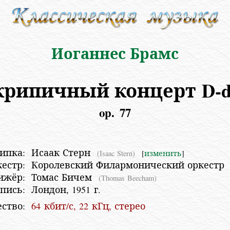
Иоганнес Брамс
крипичный концерт
D-
op. 77
ипка:
Исаак Стерн
(Isaac Stern)
[
изменить
]
естр:
Королевский Филармонический оркест
ижёр:
Томас Бичем
(Thomas Beecham)
пись:
Лондон, 1951 г.
ство:
64 кбит/с, 22 кГц, стерео