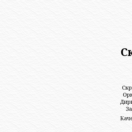
С
Скр
Орк
Дир
За
Каче