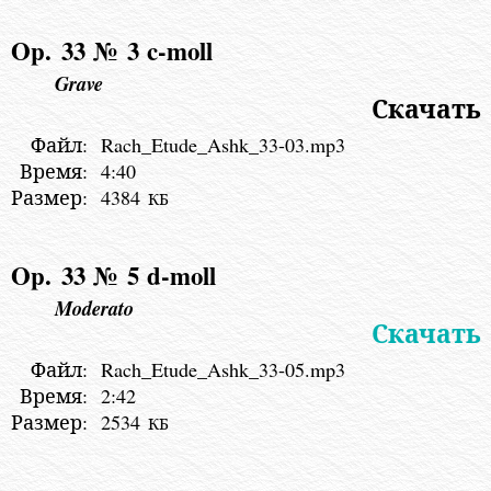
Op. 33 № 3
c-moll
Grave
Скачать
Файл:
Rach_Etude_Ashk_33-03.mp3
Время:
4:40
Размер:
4384
КБ
Op. 33 № 5
d-moll
Moderato
Скачать
Файл:
Rach_Etude_Ashk_33-05.mp3
Время:
2:42
Размер:
2534
КБ