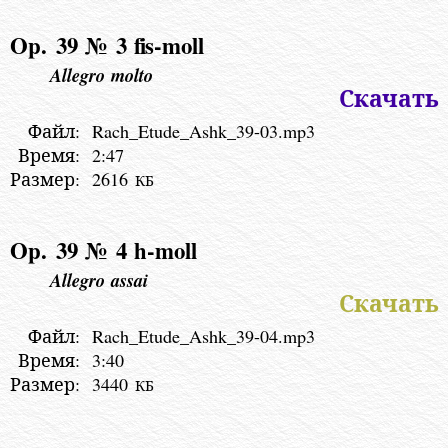
Op. 39 № 3
fi
s-moll
Allegro molto
Скачать
Файл:
Rach_Etude_Ashk_39-03.mp3
Время:
2:47
Размер:
2616
КБ
Op. 39 № 4
h-moll
Allegro assai
Скачать
Файл:
Rach_Etude_Ashk_39-04.mp3
Время:
3:40
Размер:
3440
КБ