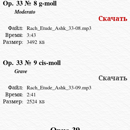
Op. 33 № 8
g-moll
Moderato
Скачать
Файл:
Rach_Etude_Ashk_33-08.mp3
Время:
3:43
Размер:
3492
КБ
Op. 33 № 9
cis-moll
Grave
Скачать
Файл:
Rach_Etude_Ashk_33-09.mp3
Время:
2:41
Размер:
2524
КБ