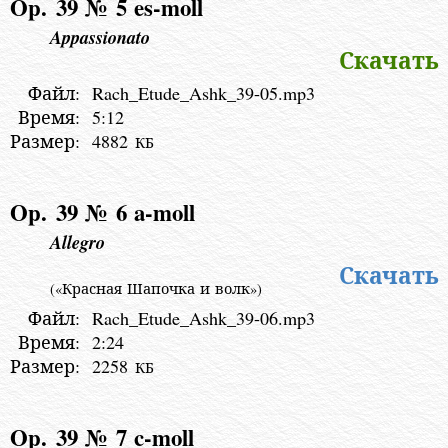
Op. 39 № 5
es-moll
Appassionato
Скачать
Файл:
Rach_Etude_Ashk_39-05.mp3
Время:
5:12
Размер:
4882
КБ
Op. 39 № 6
a-moll
Allegro
Скачать
(«Красная Шапочка и волк»)
Файл:
Rach_Etude_Ashk_39-06.mp3
Время:
2:24
Размер:
2258
КБ
Op. 39 № 7
c-moll