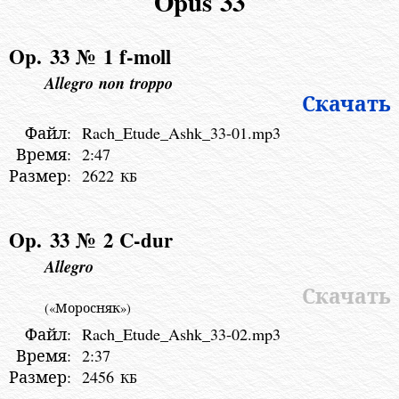
Opus 33
Op. 33 № 1
f-moll
Allegro non troppo
Скачать
Файл:
Rach_Etude_Ashk_33-01.mp3
Время:
2:47
Размер:
2622
КБ
Op. 33 № 2
C-dur
Allegro
Скачать
(«Моросняк»)
Файл:
Rach_Etude_Ashk_33-02.mp3
Время:
2:37
Размер:
2456
КБ