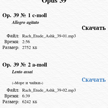
Opus 39
Op. 39 № 1
c-moll
Allegro agitato
Скачать
Файл:
Rach_Etude_Ashk_39-01.mp3
Время:
2:56
Размер:
2752
КБ
Op. 39 № 2
a-moll
Lento assai
Скачать
(«Море и чайки»)
Файл:
Rach_Etude_Ashk_39-02.mp3
Время:
6:39
Размер:
6242
КБ