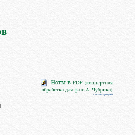
ов
Ноты в PDF
(концертная
обработка для ф-но А. Чубрика)
с иллюстрацией
]