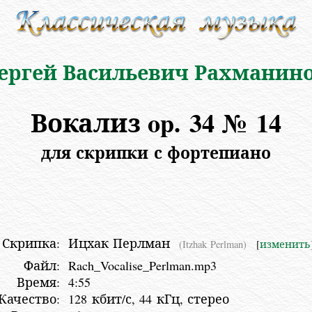
ергей Васильевич Рахманин
Вокализ op. 34 № 14
для скрипки с фортепиано
Скрипка:
Ицхак Перлман
(Itzhak Perlman)
[
изменить
Файл:
Rach_Vocalise_Perlman.mp3
Время:
4:55
Качество:
128 кбит/с, 44 кГц, стерео